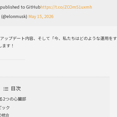
n published to GitHub
https://t.co/ZCOm51uxmh
k (@elonmusk)
May 15, 2026
のアップデート内容、そして「今、私たちはどのような運用をす
します！
目次
を作る2つの心臓部
ピック
」の統合